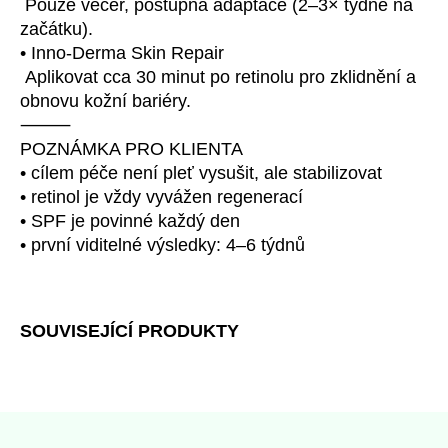
Pouze večer, postupná adaptace (2–3× týdně na
začátku).
• Inno-Derma Skin Repair
Aplikovat cca 30 minut po retinolu pro zklidnění a
obnovu kožní bariéry.
KOSMETOLOGICKÉ SLUŽB
⸻
POZNÁMKA PRO KLIENTA
• cílem péče není pleť vysušit, ale stabilizovat
• retinol je vždy vyvážen regenerací
• SPF je povinné každý den
• první viditelné výsledky: 4–6 týdnů
SOUVISEJÍCÍ PRODUKTY