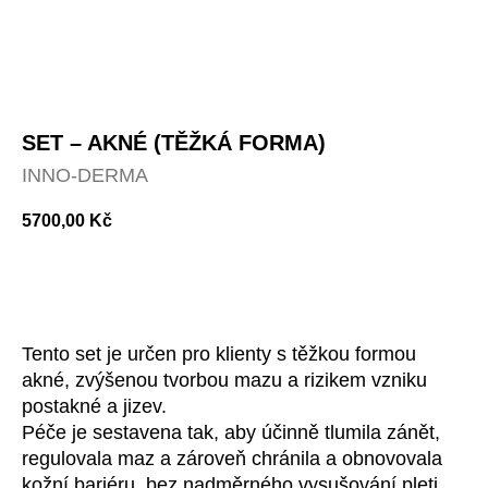
SET – AKNÉ (TĚŽKÁ FORMA)
INNO-DERMA
5700,00
Kč
Přidat do košíku
Tento set je určen pro klienty s těžkou formou
akné, zvýšenou tvorbou mazu a rizikem vzniku
postakné a jizev.
Péče je sestavena tak, aby účinně tlumila zánět,
regulovala maz a zároveň chránila a obnovovala
kožní bariéru, bez nadměrného vysušování pleti.